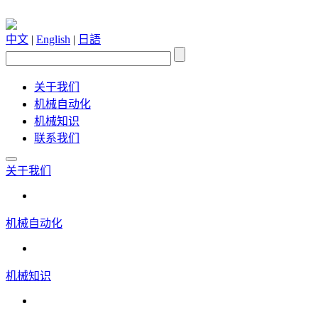
中文
|
English
|
日語
关于我们
机械自动化
机械知识
联系我们
关于我们
机械自动化
机械知识