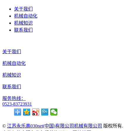
关于我们
机械自动化
机械知识
联系我们
关于我们
机械自动化
机械知识
联系我们
服务热线：
0523-83723931
©
江苏永乐高030net(中国)有限公司机械有限公司
版权所有.