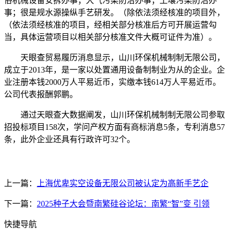
俗机械设备安拆办事；大气污染防治办事；土壤污染防治办
事；很是规水源操纵手艺研发。（除依法须经核准的项目外，
（依法须经核准的项目，经相关部分核准后方可开展运营勾
当，具体运营项目以相关部分核准文件大概可证件为准）。
天眼查贸易履历消息显示，山川环保机械制制无限公司，
成立于2013年，是一家以处置通用设备制制业为从的企业。企
业注册本钱2000万人平易近币，实缴本钱614万人平易近币。
公司代表报酬郭鹏。
通过天眼查大数据阐发，山川环保机械制制无限公司参取
招投标项目158次，学问产权方面有商标消息5条，专利消息57
条，此外企业还具有行政许可32个。
上一篇：
上海优卑实空设备无限公司被认定为高新手艺企
下一篇：
2025种子大会暨南繁硅谷论坛：南繁“智”变 引领
快捷导航