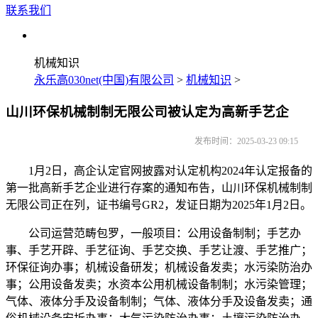
联系我们
机械知识
永乐高030net(中国)有限公司
>
机械知识
>
山川环保机械制制无限公司被认定为高新手艺企
发布时间：2025-03-23 09:15
1月2日，高企认定官网披露对认定机构2024年认定报备的
第一批高新手艺企业进行存案的通知布告，山川环保机械制制
无限公司正在列，证书编号GR2，发证日期为2025年1月2日。
公司运营范畴包罗，一般项目：公用设备制制；手艺办
事、手艺开辟、手艺征询、手艺交换、手艺让渡、手艺推广；
环保征询办事；机械设备研发；机械设备发卖；水污染防治办
事；公用设备发卖；水资本公用机械设备制制；水污染管理；
气体、液体分手及设备制制；气体、液体分手及设备发卖；通