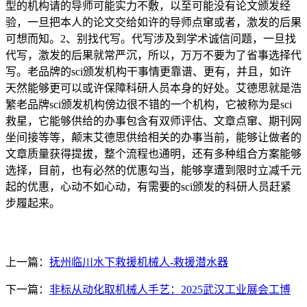
型的机构请的导师可能实力不敷，以至可能没有论文颁发经
验，一旦把本人的论文交给如许的导师点窜或者，激发的后果
可想而知。2、别找代写。代写涉及到学术诚信问题，一旦找
代写，激发的后果就常严沉，所以，万万不要为了省事选择代
写。老品牌的sci颁发机构干事情更靠谱、更有，并且，如许
天然能够更可以或许保障科研人员本身的好处。艾德思就是浩
繁老品牌sci颁发机构傍边很不错的一个机构，它被称为是sci
救星，它能够供给的办事包含有双师评估、文章点窜、期刊网
坐间接等等，颠末艾德思供给相关的办事当前，能够让做者的
文章质量获得提拔，整个流程也通明，还有多种组合方案能够
选择，目前，也有必然的优惠勾当，能够享遭到限时立减千元
起的优惠，心动不如心动，有需要的sci颁发的科研人员赶紧
步履起来。
上一篇：
抚州临川水下救援机械人-救援潜水器
下一篇：
非标从动化取机械人手艺：2025武汉工业展会工博