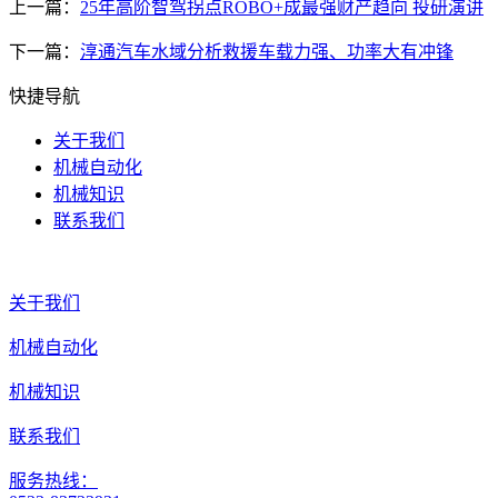
上一篇：
25年高阶智驾拐点ROBO+成最强财产趋向 投研演讲
下一篇：
淳通汽车水域分析救援车载力强、功率大有冲锋
快捷导航
关于我们
机械自动化
机械知识
联系我们
关于我们
机械自动化
机械知识
联系我们
服务热线：