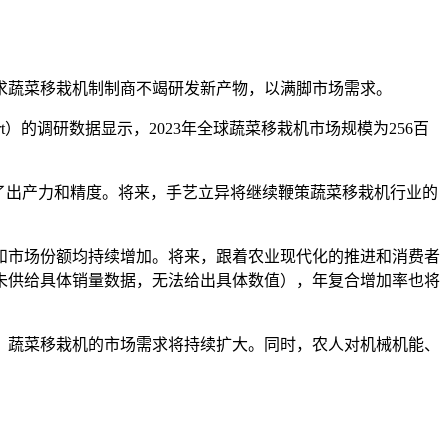
蔬菜移栽机制制商不竭研发新产物，以满脚市场需求。
的调研数据显示，2023年全球蔬菜移栽机市场规模为256百
了出产力和精度。将来，手艺立异将继续鞭策蔬菜移栽机行业的
市场份额均持续增加。将来，跟着农业现代化的推进和消费者
文未供给具体销量数据，无法给出具体数值），年复合增加率也将
蔬菜移栽机的市场需求将持续扩大。同时，农人对机械机能、