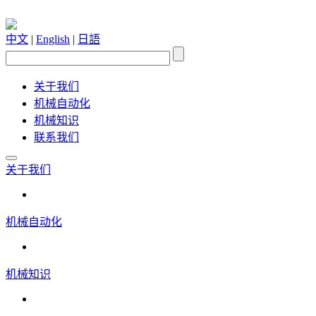
中文
|
English
|
日語
关于我们
机械自动化
机械知识
联系我们
关于我们
机械自动化
机械知识