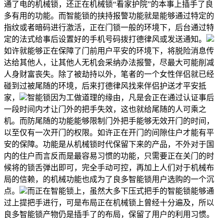
通了电的机械锁，还正在机械锁“看家护院”的本事上插手了良
多有用的功能。而智能锁的挟持报警功能就是能够通过特定的
指纹或者暗码进行激活，正在门锁一般的环境下，后台通过特
定的法式给事后设置好的手机号码拨打德律风或发送通知。
如许就能够正在保障了门前用户平安的环境下，将脱险消息传
达给其他人，让其他人无机会采纳办法报警，尽最大可能削减
人身财富丧失。除了被劫持以外，笔者的一个女性伴侣就已经
碰到过被尾随的环境，后来打德律风找来伴侣护送才平安抵
家，
智能锁因为工做道理的缘由，凡是会正在通过认证事后
一段时间内才让门外的把手失效，这也就给尾随的人可乘之
机。而防尾随的功能能够限制门外把手能够无效开门的时间，
以至仅有一次开门的权限。如许正在开门的间隙住户才能有平
安的保障。功能是从机械锁时代保留下来的产品，不外对于国
内的住户而言反而是最容易习惯的功能，只需要正在关门的时
候将的锁舌弹出即可，完全手动可控，再加上人们对于机械布
局的信赖，的机械功能也成为了良多智能锁用户选购的一个沉
点。
而正在智能锁上，虽然大多下压式把手的智能锁能够通
过上提把手进行，可是布局正在机械锁上曾经十分遍及，所以
良多智能锁产物仍是插手了的布局，保留了用户的利用习惯。