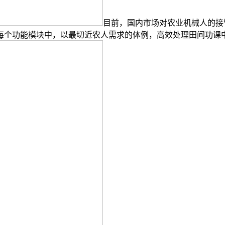
目前，国内市场对农业机械人的接
每个功能模块中，以最切近农人需求的体例，高效处理田间功课