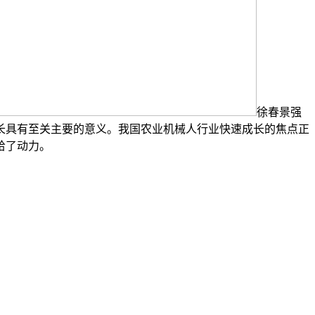
徐春景强
长具有至关主要的意义。我国农业机械人行业快速成长的焦点正
给了动力。