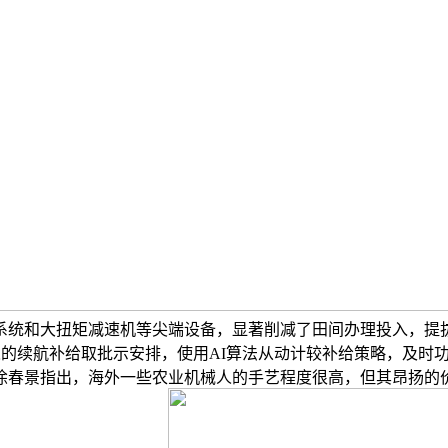
系统和大扭矩减速机等尖端设备，显著削减了田间办理投入，提
械人的续航补给取批示安排，使用AI算法从动计较补给策略，及
徐春景指出，海外一些农业机械人的手艺程度很高，但其昂扬的