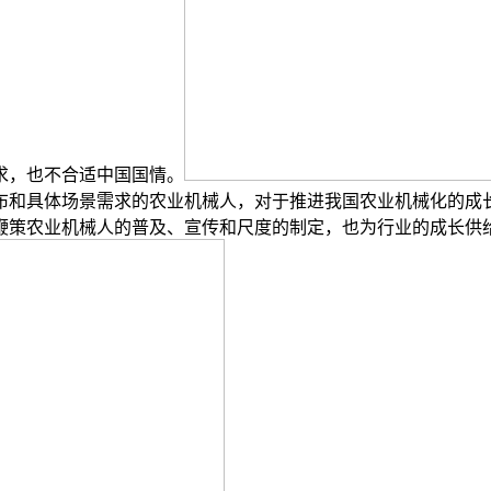
求，也不合适中国国情。
布和具体场景需求的农业机械人，对于推进我国农业机械化的成
鞭策农业机械人的普及、宣传和尺度的制定，也为行业的成长供