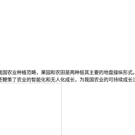
国农业种植范畴，果园和农田是两种极其主要的地盘操纵形式。
还鞭策了农业的智能化和无人化成长，为我国农业的可持续成长